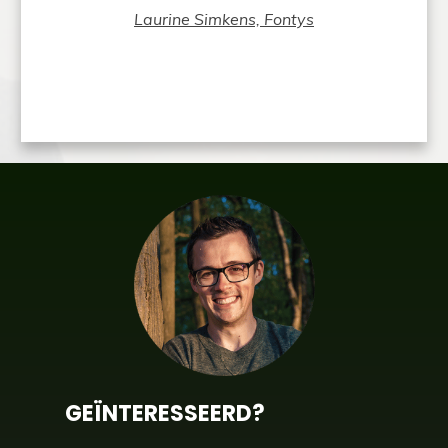
Laurine Simkens, Fontys
GEÏNTERESSEERD?